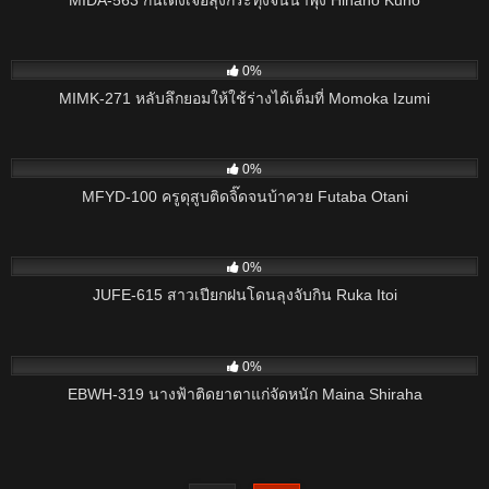
MIDA-563 ก้นเด้งเจอลุงกระทุ้งจนน้ำพุ่ง Hinano Kuno
4
0%
MIMK-271 หลับลึกยอมให้ใช้ร่างได้เต็มที่ Momoka Izumi
5
0%
MFYD-100 ครูดุสูบติดจิ๊ดจนบ้าควย Futaba Otani
6
0%
JUFE-615 สาวเปียกฝนโดนลุงจับกิน Ruka Itoi
5
0%
EBWH-319 นางฟ้าติดยาตาแก่จัดหนัก Maina Shiraha