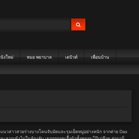
นังใหม่
หมอ พยาบาล
เดบิวต์
เพื่อนบ้าน
นแนวสาวสวยร่างบางโดนจับมัดและรุมเย็ดหมู่อย่างหนัก จากค่าย Das
และลากเข้าไปในห้องลับ เธอถูกถอดเสื้อผ้าทั้งชุดจนโป๊เปลือย ต่อมาก็