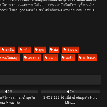
ไปในปากเธอจนแทบหายใจไม่ออก ก่อนจะสลับกันเย็ดทุกรูทั้งบนล่าง
ดทับไว้และถูกฉีดน้ำเชื้อเข้าไปซ้ำอีกครั้งจนร่างกายอ่อนแรงหมด
ข่มขืน
ดุดัน
ทุกรู
มัด
ร่างบาง
หลั่งในมดลูก
อนาจาร
อนาล
ออรัล
ฮาร์ดคอร์
4
0%
0%
นพี่ในสระมารุมซ้ำทุกวัน
SNOS-135 ใช้หนี้ผัวมั่วกับลูกค้า Haru
ena Miyashita
Minato