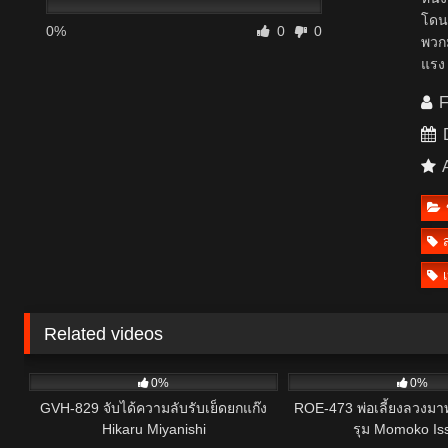
โดนผ
0%
0
0
พวกม
แรง
F
D
A
Related videos
2
6
0%
0%
GVH-829 จับได้ความลับรับเย็ดยกแก๊ง
ROE-473 พ่อเลี้ยงลวงม
Hikaru Miyanishi
รุม Momoko Iss