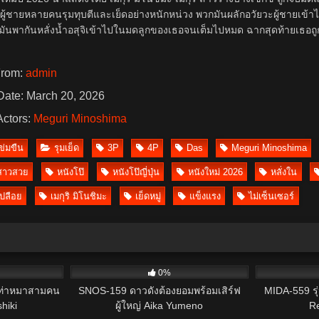
ู้ชายหลายคนรุมทุบตีและเย็ดอย่างหนักหน่วง พวกมันผลักอวัยวะผู้ชายเข้า
ันพากันหลั่งน้ำอสุจิเข้าไปในมดลูกของเธอจนเต็มไปหมด ฉากสุดท้ายเธอถูกก
rom:
admin
ate: March 20, 2026
ctors:
Meguri Minoshima
ข่มขืน
รุมเย็ด
3P
4P
Das
Meguri Minoshima
สาวสวย
หนังโป๊
หนังโป๊ญี่ปุ่น
หนังใหม่ 2026
หลั่งใน
เปลือย
เมกุริ มิโนชิมะ
เย็ดหมู่
แข็งแรง
ไม่เซ็นเซอร์
19
4
0%
าท่าหมาสามคน
SNOS-159 ดาวดังต้องยอมพร้อมเสิร์ฟ
MIDA-559 รุ่
hiki
ผู้ใหญ่ Aika Yumeno
R