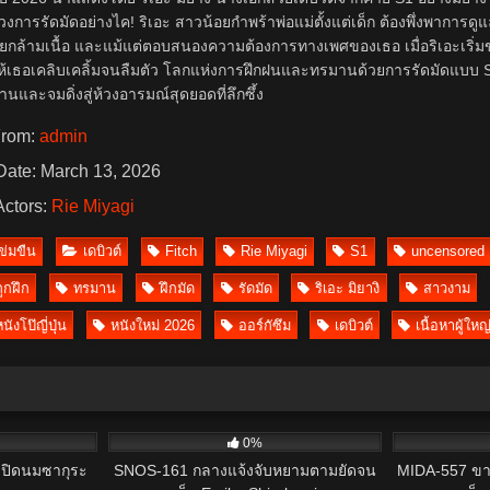
วงการรัดมัดอย่างไค! ริเอะ สาวน้อยกำพร้าพ่อแม่ตั้งแต่เด็ก ต้องพึ่งพากา
กล้ามเนื้อ และแม้แต่ตอบสนองความต้องการทางเพศของเธอ เมื่อริเอะเริ่มข
้เธอเคลิบเคลิ้มจนลืมตัว โลกแห่งการฝึกฝนและทรมานด้วยการรัดมัดแบบ SM ที่ท
นและจมดิ่งสู่ห้วงอารมณ์สุดยอดที่ลึกซึ้ง
rom:
admin
ate: March 13, 2026
ctors:
Rie Miyagi
ข่มขืน
เดบิวต์
Fitch
Rie Miyagi
S1
uncensored
ถูกฝึก
ทรมาน
ฝึกมัด
รัดมัด
ริเอะ มิยางิ
สาวงาม
นังโป๊ญี่ปุ่น
หนังใหม่ 2026
ออร์กัซึม
เดบิวต์
เนื้อหาผู้ใหญ
16
6
0%
เปิดนมซากุระ
SNOS-161 กลางแจ้งจับหยามตามยัดจน
MIDA-557 ข