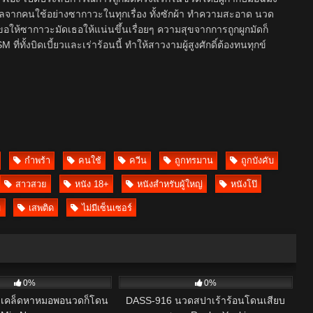
รดูแลจากคนใช้อย่างซากาวะในทุกเรื่อง ทั้งซักผ้า ทำความสะอาด นวด
อให้ซากาวะมัดเธอให้แน่นขึ้นเรื่อยๆ ความสุขจากการถูกผูกมัดก็
ั้งบิดเบี้ยวและเร่าร้อนนี้ ทำให้สาวงามผู้สูงศักดิ์ต้องทนทุกข์
กำพร้า
คนใช้
ควีน
ถูกทรมาน
ถูกบังคับ
สาวสวย
หนัง 18+
หนังสำหรับผู้ใหญ่
หนังโป๊
่
เสพติด
ไม่มีเซ็นเซอร์
21
0%
0%
าเคล็ดหาหมอพอนวดก็โดน
DASS-916 นวดสปาเร้าร้อนโดนเสียบ