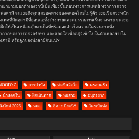
ธอก็พยายามบอกตัวเองว่านี่เป็นเพียงขั้นตอนทางการแพทย์ ทว่าการตรวจ
องพ่อสามี จนเธอถึงจุดสุดยอดทางช่องคลอดโดยไม่รู้ตัว เธอเริ่มตระหนัก
งเพศที่มีต่อสามีที่อ่อนแอทั้งร่างกายและสมรรถภาพเริ่มจางหาย จนเธอ
ึกให้เป็นเหมือนตุ๊กตาเย็ดที่พร้อมจะสำเร็จความใคร่จนกระทั่ง
น้ากากของการตรวจรักษา และสอดใส่เชื้ออสุจิเข้าไปในตัวเธออย่างไม่
องสามี หรือลูกของพ่อสามีกันแน่?
MOODYZ
การบำบัด
ข่มขืนจิตใจ
ครอบครัว
น้ำแตกใน
ฝึกเป็นทาส
พ่อสามี
มีบุตรยาก
นังใหม่ 2026
หมอ
ฮิคารุ มิยะนิชิ
ใครเป็นพ่อ
5